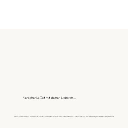
Verschenke Zeit mit deinen Liebsten…
Mache ein besonderes Geschenk mit einem Gutschein für ein Paar- oder Familienshooting. Gemeinsame Zeit und Erinnerungen für immer festgehalten!